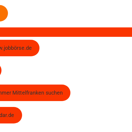
e
w.jobbörse.de
mmer Mittelfranken suchen
dar.de