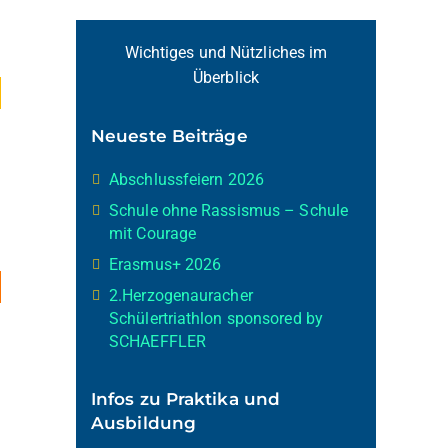
Wichtiges und Nützliches im
Überblick
Neueste Beiträge
Abschlussfeiern 2026
Schule ohne Rassismus – Schule
mit Courage
Erasmus+ 2026
2.Herzogenauracher
Schülertriathlon sponsored by
SCHAEFFLER
Infos zu Praktika und
Ausbildung