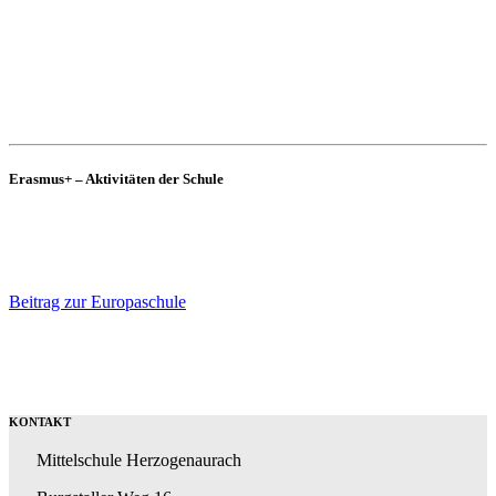
Unsere Deutschklasse wird von der EU finanziert: Förderaktion 5:
Gebundenes Ganztagsangebot für Deutschklassen
Erasmus+ – Aktivitäten der Schule
Unsere Schule hat in den letzten 10 Jahren viele Erasmus+-
Aktivitäten durchgeführt, weshalb wir im Jahr 2023 den Titel
“Europaschule” verliehen bekamen.
Beitrag zur Europaschule
KONTAKT
Mittelschule Herzogenaurach