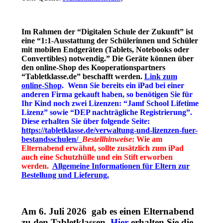
Im Rahmen der “Digitalen Schule der Zukunft” ist
eine “1:1-Ausstattung der Schülerinnen und Schüler
mit mobilen Endgeräten (Tablets, Notebooks oder
Convertibles) notwendig.” Die Geräte können über
den online-Shop des Kooperationspartners
“Tabletklasse.de” beschafft werden.
Link zum
online-Shop
. Wenn Sie bereits ein iPad bei einer
anderen Firma gekauft haben, so benötigen Sie für
Ihr Kind noch zwei Lizenzen: “Jamf School Lifetime
Lizenz” sowie “DEP nachträgliche Registrierung”.
Diese erhalten Sie über folgende Seite:
https://tabletklasse.de/verwaltung-und-lizenzen-fuer-
bestandsschulen/
Bestellhinweise
: Wie am
Elternabend erwähnt, sollte zusätzlich zum iPad
auch eine Schutzhülle und ein Stift erworben
werden.
Allgemeine Informationen für Eltern zur
Bestellung und Lieferung.
Am 6. Juli 2026 gab es einen Elternabend
zu den Tabletklassen.
Hier
erhalten Sie die