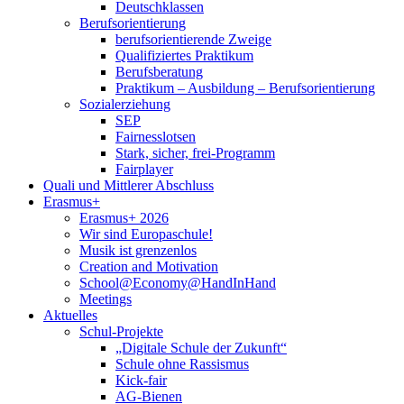
Deutschklassen
Berufsorientierung
berufsorientierende Zweige
Qualifiziertes Praktikum
Berufsberatung
Praktikum – Ausbildung – Berufsorientierung
Sozialerziehung
SEP
Fairnesslotsen
Stark, sicher, frei-Programm
Fairplayer
Quali und Mittlerer Abschluss
Erasmus+
Erasmus+ 2026
Wir sind Europaschule!
Musik ist grenzenlos
Creation and Motivation
School@Economy@HandInHand
Meetings
Aktuelles
Schul-Projekte
„Digitale Schule der Zukunft“
Schule ohne Rassismus
Kick-fair
AG-Bienen