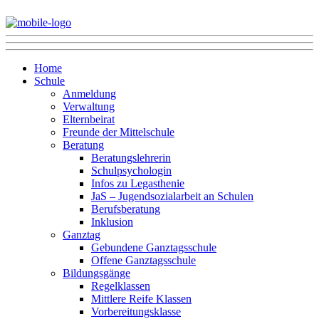
Home
Schule
Anmeldung
Verwaltung
Elternbeirat
Freunde der Mittelschule
Beratung
Beratungslehrerin
Schulpsychologin
Infos zu Legasthenie
JaS – Jugendsozialarbeit an Schulen
Berufsberatung
Inklusion
Ganztag
Gebundene Ganztagsschule
Offene Ganztagsschule
Bildungsgänge
Regelklassen
Mittlere Reife Klassen
Vorbereitungsklasse