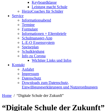
Keyboardklasse
Leistung macht Schule
HerzoCoaches für Schüler
Service
Informationsabend
Termine
Formulare
Informationen + Elternbriefe
Schulmanager-App
L-E-O Essenssystem
Speiseplan
Schulkleidung
Info zu Corona
Wichtige Links und Infos
Kontakt
Anfahrt
Impressum
Datenschutz
Downloads zum Datenschutz,
Einwilligungserklärungen und Nutzerordnungen
Home
“Digitale Schule der Zukunft”
“Digitale Schule der Zukunft”