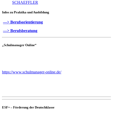
SCHAEFFLER
Infos zu Praktika und Ausbildung
—> Berufsorientierung
—> Berufsberatung
„Schulmanager Online“
Sehr geehrte Eltern,
haben Sie schon den Schulmanager-Online auf Ihrem Handy?
https://www.schulmanager-online.de/
Sie erhalten die App zum Programm ganz einfach über den Play-
Store oder den App-Store. Einfach “Schulmanager-online” suchen
und installieren.
ESF+ – Förderung der Deutschklasse