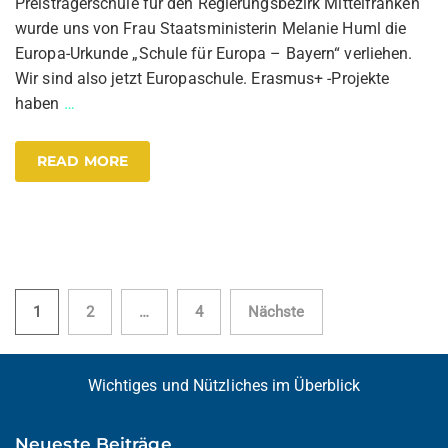
Preisträgerschule für den Regierungsbezirk Mittelfranken
wurde uns von Frau Staatsministerin Melanie Huml die
Europa-Urkunde „Schule für Europa – Bayern“ verliehen.
Wir sind also jetzt Europaschule. Erasmus+ -Projekte
haben
…
READ MORE
Seitennummerierung
1
2
…
4
Nächste
der
Beiträge
Wichtiges und Nützliches im Überblick
Neueste Beiträge